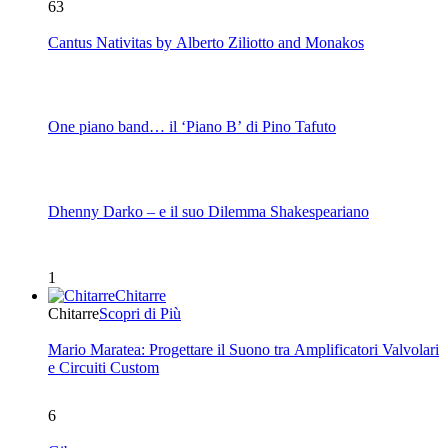
63
Cantus Nativitas by Alberto Ziliotto and Monakos
One piano band… il ‘Piano B’ di Pino Tafuto
Dhenny Darko – e il suo Dilemma Shakespeariano
1
Chitarre
Chitarre
Scopri di Più
Mario Maratea: Progettare il Suono tra Amplificatori Valvolari
e Circuiti Custom
6