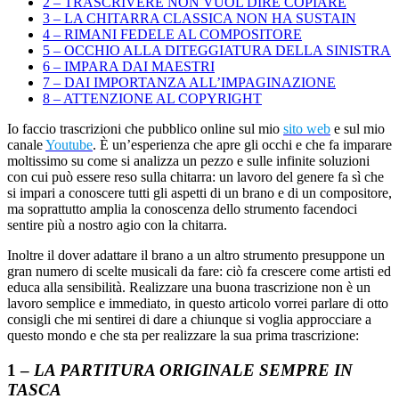
2 – TRASCRIVERE NON VUOL DIRE COPIARE
3 – LA CHITARRA CLASSICA NON HA SUSTAIN
4 – RIMANI FEDELE AL COMPOSITORE
5 – OCCHIO ALLA DITEGGIATURA DELLA SINISTRA
6 – IMPARA DAI MAESTRI
7 – DAI IMPORTANZA ALL’IMPAGINAZIONE
8 – ATTENZIONE AL COPYRIGHT
Io faccio trascrizioni che pubblico online sul mio
sito web
e sul mio
canale
Youtube
. È un’esperienza che apre gli occhi e che fa imparare
moltissimo su come si analizza un pezzo e sulle infinite soluzioni
con cui può essere reso sulla chitarra: un lavoro del genere fa sì che
si impari a conoscere tutti gli aspetti di un brano e di un compositore,
ma soprattutto amplia la conoscenza dello strumento facendoci
sentire più a nostro agio con la chitarra.
Inoltre il dover adattare il brano a un altro strumento presuppone un
gran numero di scelte musicali da fare: ciò fa crescere come artisti ed
educa alla sensibilità. Realizzare una buona trascrizione non è un
lavoro semplice e immediato, in questo articolo vorrei parlare di otto
consigli che mi sentirei di dare a chiunque si voglia approcciare a
questo mondo e che sta per realizzare la sua prima trascrizione:
1
–
LA PARTITURA ORIGINALE SEMPRE IN
TASCA