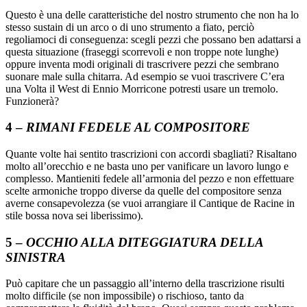
Questo è una delle caratteristiche del nostro strumento che non ha lo
stesso sustain di un arco o di uno strumento a fiato, perciò
regoliamoci di conseguenza: scegli pezzi che possano ben adattarsi a
questa situazione (fraseggi scorrevoli e non troppe note lunghe)
oppure inventa modi originali di trascrivere pezzi che sembrano
suonare male sulla chitarra. Ad esempio se vuoi trascrivere C’era
una Volta il West di Ennio Morricone potresti usare un tremolo.
Funzionerà?
4 –
RIMANI FEDELE AL COMPOSITORE
Quante volte hai sentito trascrizioni con accordi sbagliati? Risaltano
molto all’orecchio e ne basta uno per vanificare un lavoro lungo e
complesso. Mantieniti fedele all’armonia del pezzo e non effettuare
scelte armoniche troppo diverse da quelle del compositore senza
averne consapevolezza (se vuoi arrangiare il Cantique de Racine in
stile bossa nova sei liberissimo).
5 –
OCCHIO ALLA DITEGGIATURA DELLA
SINISTRA
Può capitare che un passaggio all’interno della trascrizione risulti
molto difficile (se non impossibile) o rischioso, tanto da