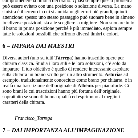
compromettere la fluidità del brano. Quasi sempre questo problema
può essere evitato con una posizione o soluzione diversa. La mano
sinistra è il terreno in cui si annidano gli errori più grandi, quindi
attenzione: spesso uno stesso passaggio può suonare bene in almeno
tre diverse posizioni, sta a te scegliere la migliore. Non suonare tutto
il brano in prima posizione perché è più immediato, esplora sempre
tutte le soluzioni possibili che offrono diversi timbri e colori.
6 –
IMPARA DAI MAESTRI
Diversi autori (uno su tutti
Tárrega
) hanno trascritto opere per
chitarra classica. Studia i loro stili e le loro soluzioni, c’è solo da
imparare. Il tuo obiettivo è quello di rendere interessante ascoltare
sulla chitarra un brano scritto per un altro strumento.
Asturias
ad
esempio, tradizionalmente conosciuto come brano per chitarra, è in
realtà una trascrizione dell’originale di
Albéniz
per pianoforte. Ci
sono brani le cui trascrizioni hanno più fortuna dell’originale,
soprattutto se sono di buona qualità ed esprimono al meglio i
caratteri della chitarra.
Francisco_Tarrega
7 –
DAI IMPORTANZA ALL’IMPAGINAZIONE