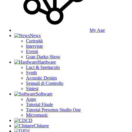
My Age
News
Curiosità
Interviste
Eventi
Gran Darko Show
Hardware
Luci & Spettacolo
Synth
Acoustic Design
Segnali di Controllo
Sintesi
Software
Apps
Tutorial Finale
Tutorial Presonus Studio One
Micromusic
CD
Chitarre
DJ