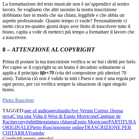
La formattazione del testo musicale non è un’appendice al nostro
lavoro. Se vogliamo che altri suonino la nostra trascrizione
dobbiamo fare in modo che sia chiara, leggibile e che abbia un
aspetto professionale. Quanto tempo ci vuole? Personalmente ci
metto circa tre-quattro giorni dopo aver finito di trascrivere tutto il
brano, capita a volte di metterci più tempo a formattare il lavoro che
a trascrivere.
8 –
ATTENZIONE AL COPYRIGHT
Prima di postare la tua trascrizione verifica se ne hai i diritti per farlo.
Per capire se il copyright su un brano è decaduto solitamente si
applica il principio
life+70
(vita del compositore più ulteriori 70
anni). Tuttavia ciò non è valido in tutti i Paesi e non è una regola per
ogni pezzo, per cui verifica sempre la situazione di ogni singolo
brano.
Pietro Ruscigno
TAGGED:
age of audio
ageofaudio
Ave Verum Corpus 1
bossa
nova
C’era una Volta il West di Ennio Morricone
Cantique de
Racine
copyright
ditteggiatura chitarra
Ennio Morricone
PARTITURA
ORIGINALE
Pietro Ruscigno
store online
TRASCRIZIONE PER
CHITARRA
Youtube
Condividi questo articolo!