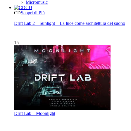
Micromusic
CD
CD
Scopri di Più
Drift Lab 2 – Sunlight – La luce come architettura del suono
15
Drift Lab – Moonlight