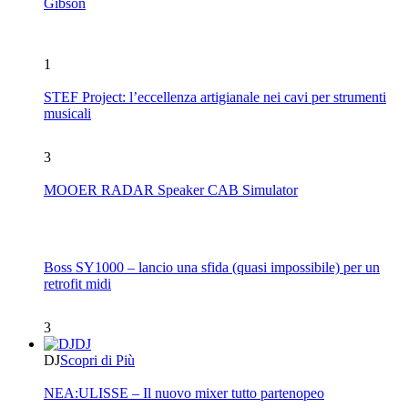
Gibson
1
STEF Project: l’eccellenza artigianale nei cavi per strumenti
musicali
3
MOOER RADAR Speaker CAB Simulator
Boss SY1000 – lancio una sfida (quasi impossibile) per un
retrofit midi
3
DJ
DJ
Scopri di Più
NEA:ULISSE – Il nuovo mixer tutto partenopeo