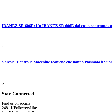
IBANEZ SR 606E: Un IBANEZ SR 606E dal costo contenuto con ca
1
Valvole: Dentro le Macchine Iconiche che hanno Plasmato il Suo
2
Stay Connected
Find us on socials
248.1K
Followers
Like