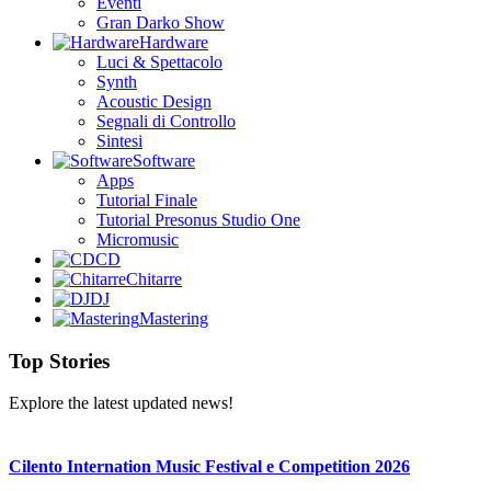
Eventi
Gran Darko Show
Hardware
Luci & Spettacolo
Synth
Acoustic Design
Segnali di Controllo
Sintesi
Software
Apps
Tutorial Finale
Tutorial Presonus Studio One
Micromusic
CD
Chitarre
DJ
Mastering
Top Stories
Explore the latest updated news!
Cilento Internation Music Festival e Competition 2026