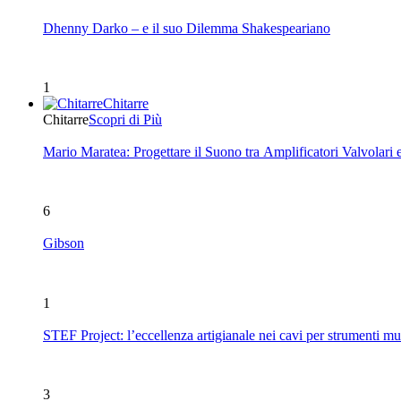
Dhenny Darko – e il suo Dilemma Shakespeariano
1
Chitarre
Chitarre
Scopri di Più
Mario Maratea: Progettare il Suono tra Amplificatori Valvolari 
6
Gibson
1
STEF Project: l’eccellenza artigianale nei cavi per strumenti mu
3