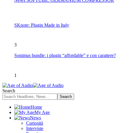
News SOFTUBE: GERMANIUM COMPRESSOR
SKnote: Plugin Made in Italy
3
Sonimus bundle: i plugin “affordable” e con carattere?
1
Search
Home
My Age
News
Curiosità
Interviste