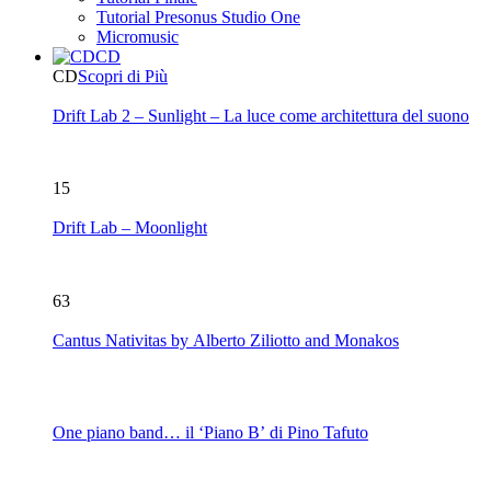
Tutorial Presonus Studio One
Micromusic
CD
CD
Scopri di Più
Drift Lab 2 – Sunlight – La luce come architettura del suono
15
Drift Lab – Moonlight
63
Cantus Nativitas by Alberto Ziliotto and Monakos
One piano band… il ‘Piano B’ di Pino Tafuto