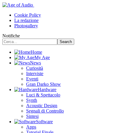
Cookie Policy
La redazione
Photogallery
Notifiche
Home
My Age
News
Curiosità
Interviste
Eventi
Gran Darko Show
Hardware
Luci & Spettacolo
Synth
Acoustic Design
Segnali di Controllo
Sintesi
Software
Apps
Tutorial Finale