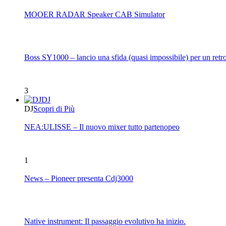
MOOER RADAR Speaker CAB Simulator
Boss SY1000 – lancio una sfida (quasi impossibile) per un retro
3
DJ
DJ
Scopri di Più
NEA:ULISSE – Il nuovo mixer tutto partenopeo
1
News – Pioneer presenta Cdj3000
Native instrument: Il passaggio evolutivo ha inizio.