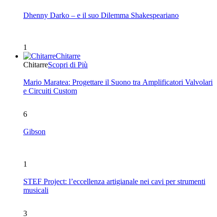
Dhenny Darko – e il suo Dilemma Shakespeariano
1
Chitarre
Chitarre
Scopri di Più
Mario Maratea: Progettare il Suono tra Amplificatori Valvolari
e Circuiti Custom
6
Gibson
1
STEF Project: l’eccellenza artigianale nei cavi per strumenti
musicali
3