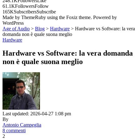
248.1K
Followers
Like
61.1K
Followers
Follow
165K
Subscribers
Subscribe
Made by ThemeRuby using the Foxiz theme. Powered by
WordPress
Age of Audio
>
Blog
>
Hardware
>
Hardware vs Software: la vera
domanda non è quale suona meglio
Hardware
Hardware vs Software: la vera domanda
non è quale suona meglio
Last updated: 2026-04-27 1:08 pm
By
Antonio Campeglia
8 commenti
2