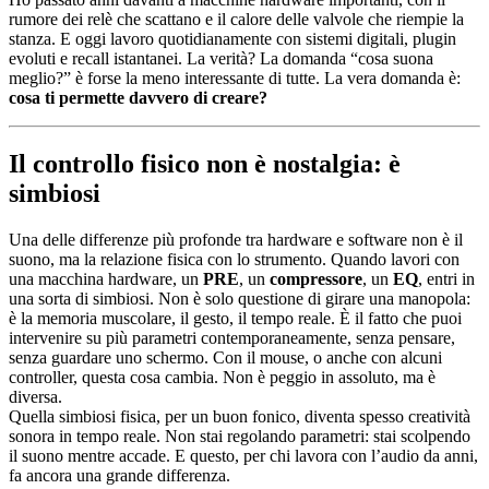
rumore dei relè che scattano e il calore delle valvole che riempie la
stanza. E oggi lavoro quotidianamente con sistemi digitali, plugin
evoluti e recall istantanei. La verità? La domanda “cosa suona
meglio?” è forse la meno interessante di tutte. La vera domanda è:
cosa ti permette davvero di creare?
Il controllo fisico non è nostalgia: è
simbiosi
Una delle differenze più profonde tra hardware e software non è il
suono, ma la relazione fisica con lo strumento. Quando lavori con
una macchina hardware, un
PRE
, un
compressore
, un
EQ
, entri in
una sorta di simbiosi. Non è solo questione di girare una manopola:
è la memoria muscolare, il gesto, il tempo reale. È il fatto che puoi
intervenire su più parametri contemporaneamente, senza pensare,
senza guardare uno schermo. Con il mouse, o anche con alcuni
controller, questa cosa cambia. Non è peggio in assoluto, ma è
diversa.
Quella simbiosi fisica, per un buon fonico, diventa spesso creatività
sonora in tempo reale. Non stai regolando parametri: stai scolpendo
il suono mentre accade. E questo, per chi lavora con l’audio da anni,
fa ancora una grande differenza.