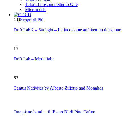
Tutorial Presonus Studio One
Micromusic
CD
CD
Scopri di Più
Drift Lab 2 – Sunlight – La luce come architettura del suono
15
Drift Lab – Moonlight
63
Cantus Nativitas by Alberto Ziliotto and Monakos
One piano band… il ‘Piano B’ di Pino Tafuto