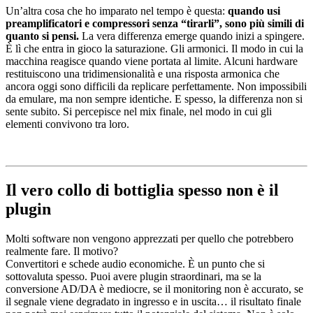
Un’altra cosa che ho imparato nel tempo è questa:
quando usi
preamplificatori e compressori senza “tirarli”, sono più simili di
quanto si pensi.
La vera differenza emerge quando inizi a spingere.
È lì che entra in gioco la saturazione. Gli armonici. Il modo in cui la
macchina reagisce quando viene portata al limite. Alcuni hardware
restituiscono una tridimensionalità e una risposta armonica che
ancora oggi sono difficili da replicare perfettamente. Non impossibili
da emulare, ma non sempre identiche. E spesso, la differenza non si
sente subito. Si percepisce nel mix finale, nel modo in cui gli
elementi convivono tra loro.
Il vero collo di bottiglia spesso non è il
plugin
Molti software non vengono apprezzati per quello che potrebbero
realmente fare. Il motivo?
Convertitori e schede audio economiche. È un punto che si
sottovaluta spesso. Puoi avere plugin straordinari, ma se la
conversione AD/DA è mediocre, se il monitoring non è accurato, se
il segnale viene degradato in ingresso e in uscita… il risultato finale