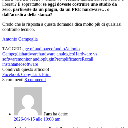
liberati? E soprattutto:
se oggi doveste costruire uno studio da
zero, partireste da un plugin, da un PRE hardware… o
dall’acustica della stanza?
Credo che la risposta a questa domanda dica molto più di qualsiasi
confronto tecnico.
Antonio Campeglia
TAGGED:
age of audio
ageofaudio
Antonio
Campeglia
hardware
hardware analogico
Hardware vs
software
monitor audio
plugin
Premplificatore
Recall
instantaneo
software
Condividi questo articolo!
Facebook
Copy Link
Print
8 commenti
8 commenti
Jam
ha detto:
2026-04-15 alle 10:08 am