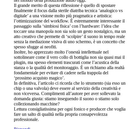
nel mondo della produzione audio oggi.
Il grande merito di questa riflessione è quello di spostare
finalmente il focus dalla sterile diatriba tecnica ‘analogico vs
digitale’ a una visione molto più pragmatica e artistica:
l’ottimizzazione del workflow. È estremamente interessante il
passaggio sulla ‘simbiosi fisica’ con l’hardware: l’idea che
toccare una manopola non sia solo un gesto nostalgico, ma un
atto creativo che permette di ‘scolpire’ il suono in tempo reale
senza la mediazione visiva di uno schermo, è un concetto che
spesso sfugge ai neofiti.
Inoltre, ho apprezzato molto l’onestà intellettuale nel
sottolineare come il vero collo di bottiglia non sia quasi mai il
plugin, ma spesso elementi trascurati come l’acustica della
stanza o la qualità del monitoraggio. È un richiamo alla realtà
fondamentale per evitare di cadere nella trappola del
‘prossimo acquisto magico’.
In definitiva, l’articolo ci ricorda che lo strumento (sia esso un
chip o una valvola) deve essere al servizio della creatività e
non viceversa. Complimenti all’autore per aver sollevato la
domanda giusta: stiamo inseguendo il suono o stiamo solo
collezionando macchine?
Lettura consigliatissima per ogni fonico e producer che voglia
fare un salto di qualità nella propria consapevolezza
professionale.