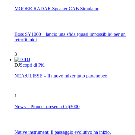
MOOER RADAR Speaker CAB Simulator
Boss SY1000 – lancio una sfida (quasi impossibile) per un
retrofit midi
3
DJ
DJ
Scopri di Più
NEA:ULISSE – Il nuovo mixer tutto partenopeo
1
News – Pioneer presenta Cdj3000
Native instrument: Il passaggio evolutivo ha inizio.