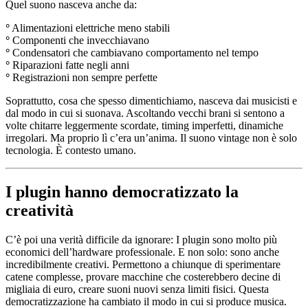
Quel suono nasceva anche da:
°
Alimentazioni elettriche meno stabili
°
Componenti che invecchiavano
°
Condensatori che cambiavano comportamento nel tempo
°
Riparazioni fatte negli anni
°
Registrazioni non sempre perfette
Soprattutto, cosa che spesso dimentichiamo, nasceva dai musicisti e
dal modo in cui si suonava. Ascoltando vecchi brani si sentono a
volte chitarre leggermente scordate, timing imperfetti, dinamiche
irregolari. Ma proprio lì c’era un’anima. Il suono vintage non è solo
tecnologia. È contesto umano.
I plugin hanno democratizzato la
creatività
C’è poi una verità difficile da ignorare: I plugin sono molto più
economici dell’hardware professionale. E non solo: sono anche
incredibilmente creativi. Permettono a chiunque di sperimentare
catene complesse, provare macchine che costerebbero decine di
migliaia di euro, creare suoni nuovi senza limiti fisici. Questa
democratizzazione ha cambiato il modo in cui si produce musica.