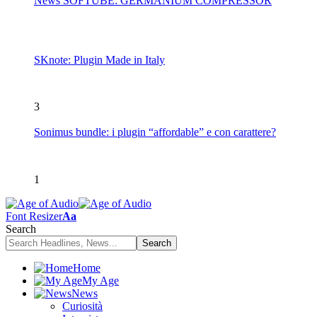
News SOFTUBE: GERMANIUM COMPRESSOR
SKnote: Plugin Made in Italy
3
Sonimus bundle: i plugin “affordable” e con carattere?
1
Font Resizer
Aa
Search
Home
My Age
News
Curiosità