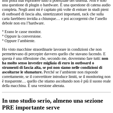
non potrà mai esprimere tutto il potenziale del sistema. Non è solo
una questione di plugin o hardware. È una questione di catena audio
completa. Negli anni mi è capitato più volte di entrare in studi pieni
di outboard di fascia alta, sintetizzatori importanti, rack che sulla
carta farebbero invidia a chiunque… e poi accorgermi che l’anello
debole non era l’hardware.
°
Erano le casse monitor.
°
Oppure la conversione.
°
Oppure l’ambiente.
Ho visto macchine straordinarie lavorare in condizioni che non
permettevano di percepire davvero quello che stavano facendo. E
questa è una riflessione che, secondo me, dovremmo fare tutti:
non
ha molto senso investire migliaia di euro in outboard o
strumenti di fascia alta, se poi non siamo nelle condizioni di
ascoltarne le sfumature.
Perché se l’ambiente non risponde
correttamente, se il convertitore introduce limiti, se il monitoring non
è trasparente… quello che stiamo ascoltando non è più il suono reale
della macchina. È una versione alterata.
In uno studio serio, almeno una sezione
PRE importante serve