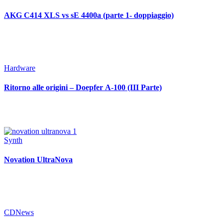
AKG C414 XLS vs sE 4400a (parte 1- doppiaggio)
Hardware
Ritorno alle origini – Doepfer A-100 (III Parte)
Synth
Novation UltraNova
CD
News