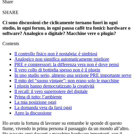
Share
SHARE
Ci sono discussioni che ciclicamente tornano fuori in ogni
studio, in ogni forum, in ogni pausa caffè tra fonici: hardware o
software? Analogico o digitale? Macchine vere o plugin?
Contents
Il controllo fisico non è nostalgia: è simbiosi
Analogico non significa automaticamente migliore
PRE e compressori: la differenza vera non è dove pensi
Il vero collo di bottiglia spesso non è il plugin
In uno studio serio, almeno una sezione PRE importante serve
Il mito del “suono vintage”: non erano solo le macchine
I plugin hanno democratizzato la creatività
Il recall: il vero superpotere del digitale
Prima di tutto: l’ambiente
La mia posizione oggi
La domanda vera da farsi oggi
Apro la discussione
Ho avuto la fortuna di lavorare su entrambe le sponde di questo
fiume, vivendo in prima persona il passaggio da un mondo all’altro.
Ho passato anni davanti a macchine hardware importanti, con il