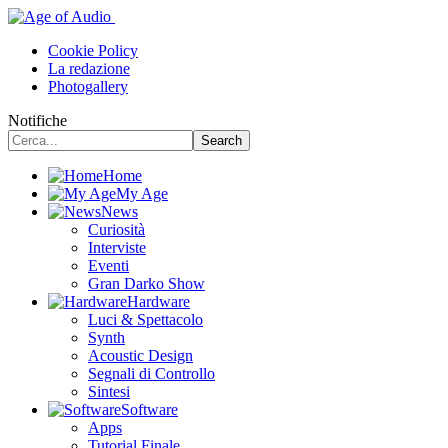
Cookie Policy
La redazione
Photogallery
Notifiche
Home
My Age
News
Curiosità
Interviste
Eventi
Gran Darko Show
Hardware
Luci & Spettacolo
Synth
Acoustic Design
Segnali di Controllo
Sintesi
Software
Apps
Tutorial Finale