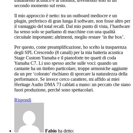
trattamento acustico e ai monitor, investendo solo in un
secondo momento sul resto.
Il mio approccio è netto: tra un outboard mediocre e un
plugin, preferisco di gran lunga il software, non fosse altro per
il vantaggio del total recall. Dal mio punto di vista, l’hardware
ha senso solo se parliamo di macchine con una qualità
circuitale importante; altrimenti, meglio restare ‘in the box’.
Per questo, come preamplificazione, ho scelto la trasparenza
degli SPL Crescendo (8 canali) per la mia batteria acustica
Stage Custom Yamaha e il pianoforte tre quarti di coda
Yamaha C7. Li uso spesso anche sulle voci: quando un
cantante ha un timbro particolare, troppe armoniche aggiunte
da un pre ‘colorato’ rischiano di sporcare la naturalezza della
performance. Se invece cerco carattere, mi affido ai miei
Heritage Audio DMA 73 cablati a mano: un peccato che siano
fuori produzione, perché sono spettacolari.
Rispondi
Fabio
ha detto: