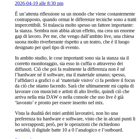
2026-04-19 alle 8:30 pm
È un’attenta riflessione su un mondo che viene costantemente
contrapposto, quando ormai le differenze tecniche sono a tratti
impercettibili. Si tralascia molto spesso un fattore importante:
la stanza. Sembra non abbia alcun effetto, ma crea un enorme
gap di lavoro. Per me, che vengo dall’ambito live, una chiesa
suona molto riverberante rispetto a un teatro, che è il luogo
designato per quel tipo di evento.
In ambito studio, le cose importanti sono sia la stanza sia il
corretto monitoraggio, sia esso in cuffia o attraverso dei
diffusori. Ciò che poi fa realmente la differenza non è né
l’hardware né il software, ma il materiale umano; spesso,
l’affidarci a grafici o al ‘materiale visivo’ ci fa perdere il focus
da ciò che stiamo facendo. Sarà che ultimamente mi capita di
lavorare con musicisti e artisti di alto livello, quindi ciò che
arriva nella mia DAW o nella console che uso live è già
‘lavorato’ e pronto per essere inserito nel mix.
Vista la dualità dei miei ambiti lavorativi, non ho una
preferenza tra hardware e software, visto che in alcuni punti li
ho sovrapposti; però, per le operazioni che richiedono
serialità, il digitale batte 10 a 0 l’analogico e l’outboard.