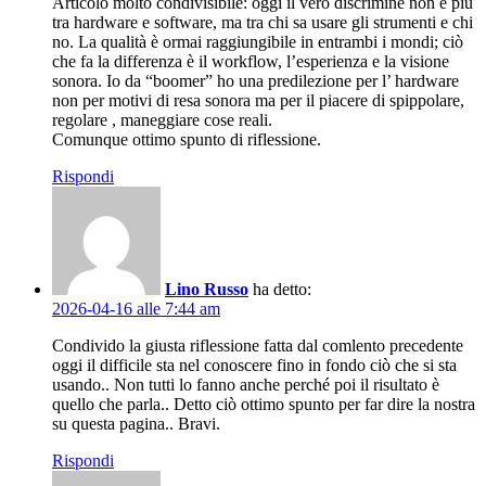
Articolo molto condivisibile: oggi il vero discrimine non è più
tra hardware e software, ma tra chi sa usare gli strumenti e chi
no. La qualità è ormai raggiungibile in entrambi i mondi; ciò
che fa la differenza è il workflow, l’esperienza e la visione
sonora. Io da “boomer” ho una predilezione per l’ hardware
non per motivi di resa sonora ma per il piacere di spippolare,
regolare , maneggiare cose reali.
Comunque ottimo spunto di riflessione.
Rispondi
Lino Russo
ha detto:
2026-04-16 alle 7:44 am
Condivido la giusta riflessione fatta dal comlento precedente
oggi il difficile sta nel conoscere fino in fondo ciò che si sta
usando.. Non tutti lo fanno anche perché poi il risultato è
quello che parla.. Detto ciò ottimo spunto per far dire la nostra
su questa pagina.. Bravi.
Rispondi