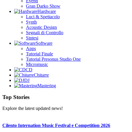
Eventi
Gran Darko Show
Hardware
Luci & Spettacolo
Synth
Acoustic Design
Segnali di Controllo
Sintesi
Software
Apps
Tutorial Finale
Tutorial Presonus Studio One
Micromusic
CD
Chitarre
DJ
Mastering
Top Stories
Explore the latest updated news!
Cilento Internation Music Festival e Competition 2026