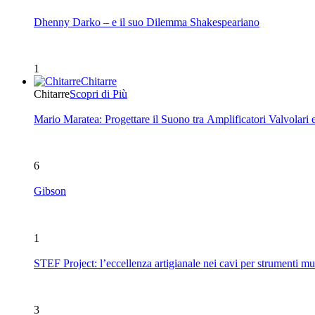
Dhenny Darko – e il suo Dilemma Shakespeariano
1
Chitarre
Chitarre
Scopri di Più
Mario Maratea: Progettare il Suono tra Amplificatori Valvolari 
6
Gibson
1
STEF Project: l’eccellenza artigianale nei cavi per strumenti mu
3