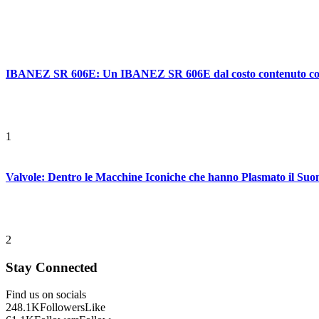
IBANEZ SR 606E: Un IBANEZ SR 606E dal costo contenuto con ca
1
Valvole: Dentro le Macchine Iconiche che hanno Plasmato il Suo
2
Stay Connected
Find us on socials
248.1K
Followers
Like