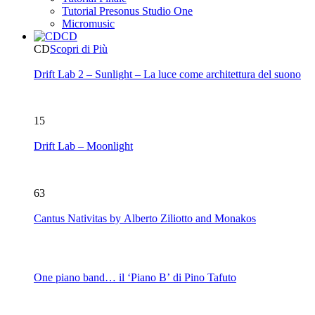
Tutorial Presonus Studio One
Micromusic
CD
CD
Scopri di Più
Drift Lab 2 – Sunlight – La luce come architettura del suono
15
Drift Lab – Moonlight
63
Cantus Nativitas by Alberto Ziliotto and Monakos
One piano band… il ‘Piano B’ di Pino Tafuto