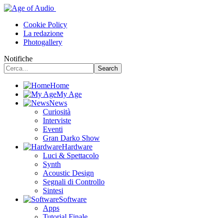
Cookie Policy
La redazione
Photogallery
Notifiche
Home
My Age
News
Curiosità
Interviste
Eventi
Gran Darko Show
Hardware
Luci & Spettacolo
Synth
Acoustic Design
Segnali di Controllo
Sintesi
Software
Apps
Tutorial Finale