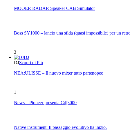
MOOER RADAR Speaker CAB Simulator
Boss SY1000 – lancio una sfida (quasi impossibile) per un retro
3
DJ
DJ
Scopri di Più
NEA:ULISSE – Il nuovo mixer tutto partenopeo
1
News – Pioneer presenta Cdj3000
Native instrument: Il passaggio evolutivo ha inizio.