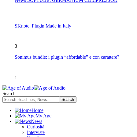
News SOFTUBE: GERMANIUM COMPRESSOR
SKnote: Plugin Made in Italy
3
Sonimus bundle: i plugin “affordable” e con carattere?
1
Search
Home
My Age
News
Curiosità
Interviste