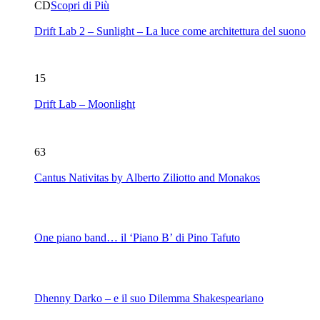
CD
Scopri di Più
Drift Lab 2 – Sunlight – La luce come architettura del suono
15
Drift Lab – Moonlight
63
Cantus Nativitas by Alberto Ziliotto and Monakos
One piano band… il ‘Piano B’ di Pino Tafuto
Dhenny Darko – e il suo Dilemma Shakespeariano