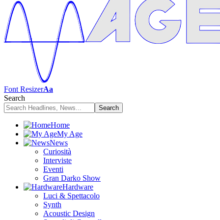
Font Resizer
Aa
Search
Home
My Age
News
Curiosità
Interviste
Eventi
Gran Darko Show
Hardware
Luci & Spettacolo
Synth
Acoustic Design