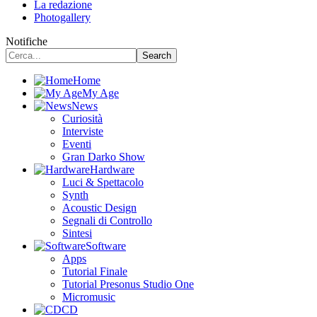
La redazione
Photogallery
Notifiche
Home
My Age
News
Curiosità
Interviste
Eventi
Gran Darko Show
Hardware
Luci & Spettacolo
Synth
Acoustic Design
Segnali di Controllo
Sintesi
Software
Apps
Tutorial Finale
Tutorial Presonus Studio One
Micromusic
CD