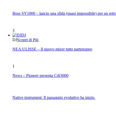
Boss SY1000 – lancio una sfida (quasi impossibile) per un retro
3
DJ
DJ
Scopri di Più
NEA:ULISSE – Il nuovo mixer tutto partenopeo
1
News – Pioneer presenta Cdj3000
Native instrument: Il passaggio evolutivo ha inizio.