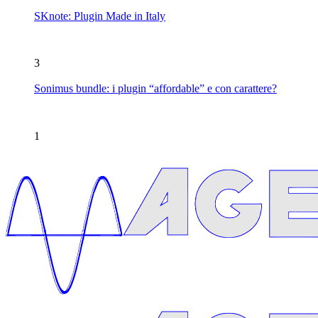
SKnote: Plugin Made in Italy
3
Sonimus bundle: i plugin “affordable” e con carattere?
1