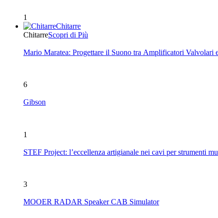
1
Chitarre
Chitarre
Scopri di Più
Mario Maratea: Progettare il Suono tra Amplificatori Valvolari 
6
Gibson
1
STEF Project: l’eccellenza artigianale nei cavi per strumenti mu
3
MOOER RADAR Speaker CAB Simulator