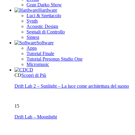
Gran Darko Show
Hardware
Luci & Spettacolo
Synth
Acoustic Design
Segnali di Controllo
Sintesi
Software
Apps
Tutorial Finale
Tutorial Presonus Studio One
Micromusic
CD
CD
Scopri di Più
Drift Lab 2 – Sunlight – La luce come architettura del suono
15
Drift Lab – Moonlight