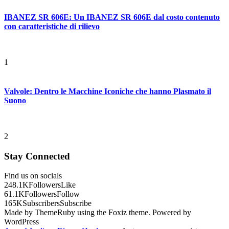
IBANEZ SR 606E: Un IBANEZ SR 606E dal costo contenuto
con caratteristiche di rilievo
1
Valvole: Dentro le Macchine Iconiche che hanno Plasmato il
Suono
2
Stay Connected
Find us on socials
248.1K
Followers
Like
61.1K
Followers
Follow
165K
Subscribers
Subscribe
Made by ThemeRuby using the Foxiz theme. Powered by
WordPress