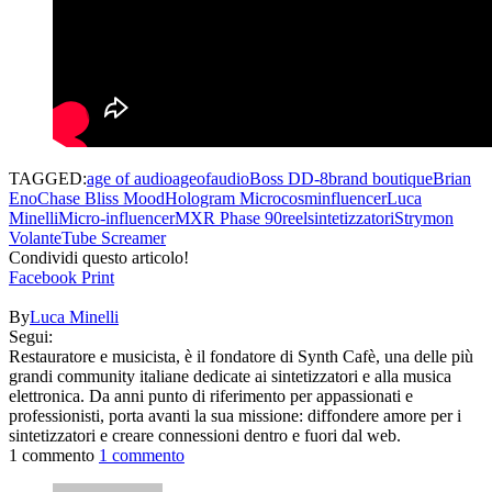
TAGGED:
age of audio
ageofaudio
Boss DD-8
brand boutique
Brian
Eno
Chase Bliss Mood
Hologram Microcosm
influencer
Luca
Minelli
Micro-influencer
MXR Phase 90
reel
sintetizzatori
Strymon
Volante
Tube Screamer
Condividi questo articolo!
Facebook
Print
By
Luca Minelli
Segui:
Restauratore e musicista, è il fondatore di Synth Cafè, una delle più
grandi community italiane dedicate ai sintetizzatori e alla musica
elettronica. Da anni punto di riferimento per appassionati e
professionisti, porta avanti la sua missione: diffondere amore per i
sintetizzatori e creare connessioni dentro e fuori dal web.
1 commento
1 commento