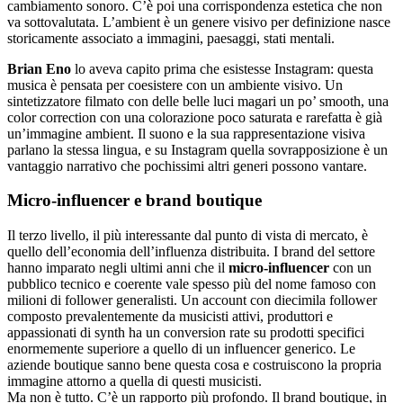
cambiamento sonoro. C’è poi una corrispondenza estetica che non
va sottovalutata. L’ambient è un genere visivo per definizione nasce
storicamente associato a immagini, paesaggi, stati mentali.
Brian Eno
lo aveva capito prima che esistesse Instagram: questa
musica è pensata per coesistere con un ambiente visivo. Un
sintetizzatore filmato con delle belle luci magari un po’ smooth, una
color correction con una colorazione poco saturata e rarefatta è già
un’immagine ambient. Il suono e la sua rappresentazione visiva
parlano la stessa lingua, e su Instagram quella sovrapposizione è un
vantaggio narrativo che pochissimi altri generi possono vantare.
Micro-influencer e brand boutique
Il terzo livello, il più interessante dal punto di vista di mercato, è
quello dell’economia dell’influenza distribuita. I brand del settore
hanno imparato negli ultimi anni che il
micro-influencer
con un
pubblico tecnico e coerente vale spesso più del nome famoso con
milioni di follower generalisti. Un account con diecimila follower
composto prevalentemente da musicisti attivi, produttori e
appassionati di synth ha un conversion rate su prodotti specifici
enormemente superiore a quello di un influencer generico. Le
aziende boutique sanno bene questa cosa e costruiscono la propria
immagine attorno a quella di questi musicisti.
Ma non è tutto. C’è un rapporto più profondo. Il brand boutique, in