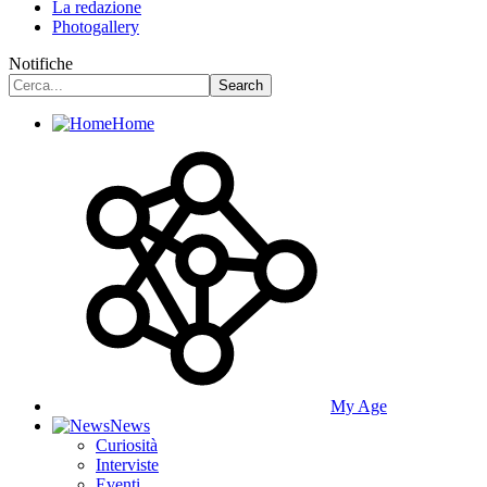
La redazione
Photogallery
Notifiche
Home
My Age
News
Curiosità
Interviste
Eventi