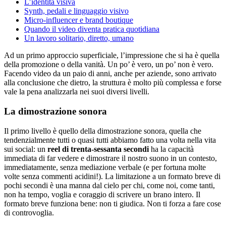
L’identità visiva
Synth, pedali e linguaggio visivo
Micro-influencer e brand boutique
Quando il video diventa pratica quotidiana
Un lavoro solitario, diretto, umano
Ad un primo approccio superficiale, l’impressione che si ha è quella
della promozione o della vanità. Un po’ è vero, un po’ non è vero.
Facendo video da un paio di anni, anche per aziende, sono arrivato
alla conclusione che dietro, la struttura è molto più complessa e forse
vale la pena analizzarla nei suoi diversi livelli.
La dimostrazione sonora
Il primo livello è quello della dimostrazione sonora, quella che
tendenzialmente tutti o quasi tutti abbiamo fatto una volta nella vita
sui social: un
reel di trenta-sessanta secondi
ha la capacità
immediata di far vedere e dimostrare il nostro suono in un contesto,
immediatamente, senza mediazione verbale (e per fortuna molte
volte senza commenti acidini!). La limitazione a un formato breve di
pochi secondi è una manna dal cielo per chi, come noi, come tanti,
non ha tempo, voglia e coraggio di scrivere un brano intero. Il
formato breve funziona bene: non ti giudica. Non ti forza a fare cose
di controvoglia.