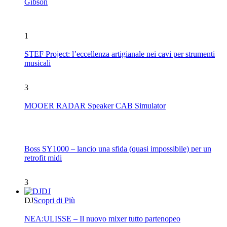
Gibson
1
STEF Project: l’eccellenza artigianale nei cavi per strumenti
musicali
3
MOOER RADAR Speaker CAB Simulator
Boss SY1000 – lancio una sfida (quasi impossibile) per un
retrofit midi
3
DJ
DJ
Scopri di Più
NEA:ULISSE – Il nuovo mixer tutto partenopeo