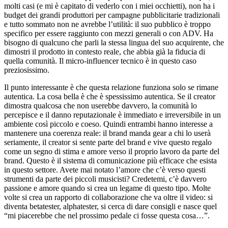
molti casi (e mi è capitato di vederlo con i miei occhietti), non ha i
budget dei grandi produttori per campagne pubblicitarie tradizionali
e tutto sommato non ne avrebbe l’utilità: il suo pubblico è troppo
specifico per essere raggiunto con mezzi generali o con ADV. Ha
bisogno di qualcuno che parli la stessa lingua del suo acquirente, che
dimostri il prodotto in contesto reale, che abbia già la fiducia di
quella comunità. Il micro-influencer tecnico è in questo caso
preziosissimo.
Il punto interessante è che questa relazione funziona solo se rimane
autentica. La cosa bella è che è spessissimo autentica. Se il creator
dimostra qualcosa che non userebbe davvero, la comunità lo
percepisce e il danno reputazionale è immediato e irreversibile in un
ambiente così piccolo e coeso. Quindi entrambi hanno interesse a
mantenere una coerenza reale: il brand manda gear a chi lo userà
seriamente, il creator si sente parte del brand e vive questo regalo
come un segno di stima e amore verso il proprio lavoro da parte del
brand. Questo è il sistema di comunicazione più efficace che esista
in questo settore. Avete mai notato l’amore che c’è verso questi
strumenti da parte dei piccoli musicisti? Credetemi, c’è davvero
passione e amore quando si crea un legame di questo tipo. Molte
volte si crea un rapporto di collaborazione che va oltre il video: si
diventa betatester, alphatester, si cerca di dare consigli e nasce quel
“mi piacerebbe che nel prossimo pedale ci fosse questa cosa…”.