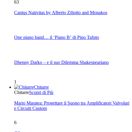
63
Cantus Nativitas by Alberto Ziliotto and Monakos
One piano band… il ‘Piano B’ di Pino Tafuto
Dhenny Darko – e il suo Dilemma Shakespeariano
1
Chitarre
Chitarre
Scopri di Più
Mario Maratea: Progettare il Suono tra Amplificatori Valvolari
e Circuiti Custom
6