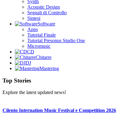
Synth
Acoustic Design
Segnali di Controllo
Sintesi
Software
Apps
Tutorial Finale
Tutorial Presonus Studio One
Micromusic
CD
Chitarre
DJ
Mastering
Top Stories
Explore the latest updated news!
Cilento Internation Music Festival e Competition 2026