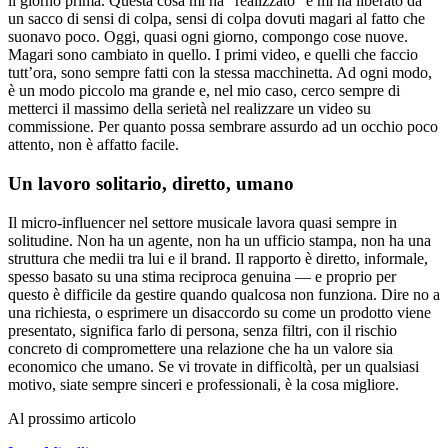
il giorno prima. Questa cosa mi ha “realizzato” e mi ha liberato da
un sacco di sensi di colpa, sensi di colpa dovuti magari al fatto che
suonavo poco. Oggi, quasi ogni giorno, compongo cose nuove.
Magari sono cambiato in quello. I primi video, e quelli che faccio
tutt’ora, sono sempre fatti con la stessa macchinetta. Ad ogni modo,
è un modo piccolo ma grande e, nel mio caso, cerco sempre di
metterci il massimo della serietà nel realizzare un video su
commissione. Per quanto possa sembrare assurdo ad un occhio poco
attento, non è affatto facile.
Un lavoro solitario, diretto, umano
Il micro-influencer nel settore musicale lavora quasi sempre in
solitudine. Non ha un agente, non ha un ufficio stampa, non ha una
struttura che medii tra lui e il brand. Il rapporto è diretto, informale,
spesso basato su una stima reciproca genuina — e proprio per
questo è difficile da gestire quando qualcosa non funziona. Dire no a
una richiesta, o esprimere un disaccordo su come un prodotto viene
presentato, significa farlo di persona, senza filtri, con il rischio
concreto di compromettere una relazione che ha un valore sia
economico che umano. Se vi trovate in difficoltà, per un qualsiasi
motivo, siate sempre sinceri e professionali, è la cosa migliore.
Al prossimo articolo