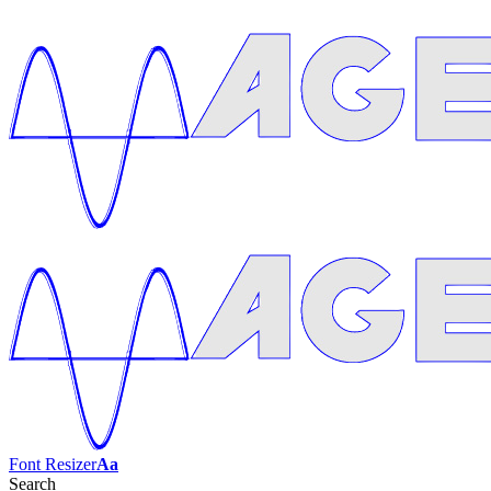
Font Resizer
Aa
Search