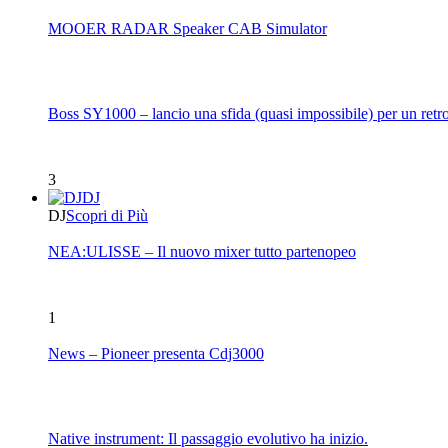
MOOER RADAR Speaker CAB Simulator
Boss SY1000 – lancio una sfida (quasi impossibile) per un retro
3
DJ
DJ
Scopri di Più
NEA:ULISSE – Il nuovo mixer tutto partenopeo
1
News – Pioneer presenta Cdj3000
Native instrument: Il passaggio evolutivo ha inizio.