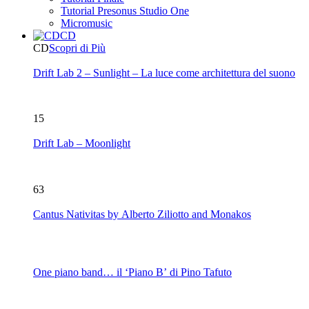
Tutorial Presonus Studio One
Micromusic
CD
CD
Scopri di Più
Drift Lab 2 – Sunlight – La luce come architettura del suono
15
Drift Lab – Moonlight
63
Cantus Nativitas by Alberto Ziliotto and Monakos
One piano band… il ‘Piano B’ di Pino Tafuto