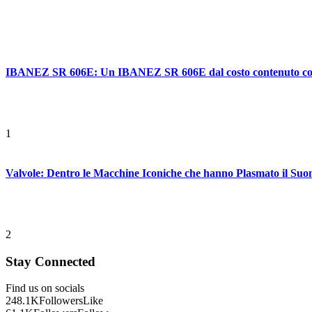
IBANEZ SR 606E: Un IBANEZ SR 606E dal costo contenuto con ca
1
Valvole: Dentro le Macchine Iconiche che hanno Plasmato il Suo
2
Stay Connected
Find us on socials
248.1K
Followers
Like