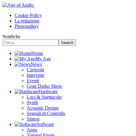
Cookie Policy
La redazione
Photogallery
Notifiche
Home
My Age
News
Curiosità
Interviste
Eventi
Gran Darko Show
Hardware
Luci & Spettacolo
Synth
Acoustic Design
Segnali di Controllo
Sintesi
Software
Apps
Tutorial Finale