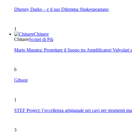
Dhenny Darko – e il suo Dilemma Shakespeariano
1
Chitarre
Chitarre
Scopri di Più
Mario Maratea: Progettare il Suono tra Amplificatori Valvolari 
6
Gibson
1
STEF Project: l’eccellenza artigianale nei cavi per strumenti mu
3