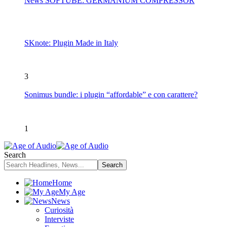
News SOFTUBE: GERMANIUM COMPRESSOR
SKnote: Plugin Made in Italy
3
Sonimus bundle: i plugin “affordable” e con carattere?
1
Search
Home
My Age
News
Curiosità
Interviste