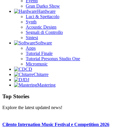
Eventi
Gran Darko Show
Hardware
Luci & Spettacolo
Synth
Acoustic Design
Segnali di Controllo
Sintesi
Software
Apps
Tutorial Finale
Tutorial Presonus Studio One
Micromusic
CD
Chitarre
DJ
Mastering
Top Stories
Explore the latest updated news!
Cilento Internation Music Festival e Competition 2026