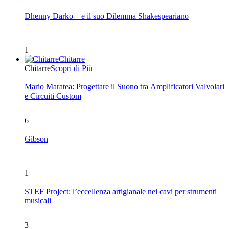
Dhenny Darko – e il suo Dilemma Shakespeariano
1
Chitarre
Chitarre
Scopri di Più
Mario Maratea: Progettare il Suono tra Amplificatori Valvolari
e Circuiti Custom
6
Gibson
1
STEF Project: l’eccellenza artigianale nei cavi per strumenti
musicali
3