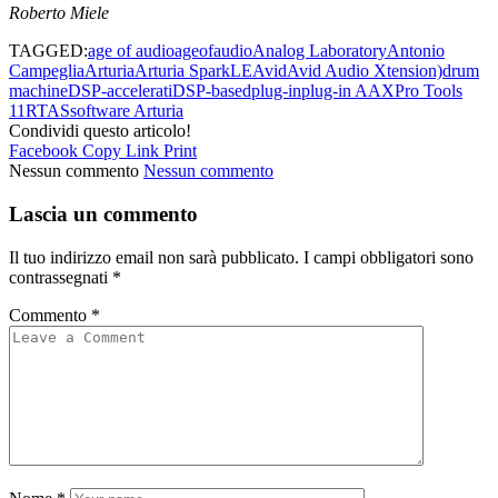
Roberto Miele
TAGGED:
age of audio
ageofaudio
Analog Laboratory
Antonio
Campeglia
Arturia
Arturia SparkLE
Avid
Avid Audio Xtension)
drum
machine
DSP-accelerati
DSP-based
plug-in
plug-in AAX
Pro Tools
11
RTAS
software Arturia
Condividi questo articolo!
Facebook
Copy Link
Print
Nessun commento
Nessun commento
Lascia un commento
Il tuo indirizzo email non sarà pubblicato.
I campi obbligatori sono
contrassegnati
*
Commento
*