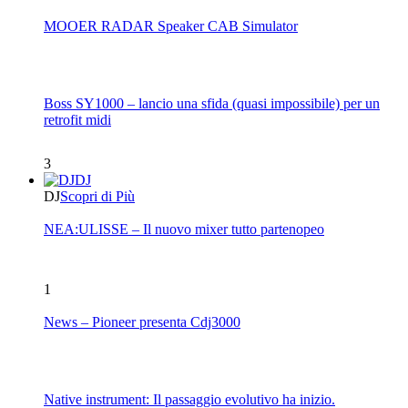
MOOER RADAR Speaker CAB Simulator
Boss SY1000 – lancio una sfida (quasi impossibile) per un
retrofit midi
3
DJ
DJ
Scopri di Più
NEA:ULISSE – Il nuovo mixer tutto partenopeo
1
News – Pioneer presenta Cdj3000
Native instrument: Il passaggio evolutivo ha inizio.