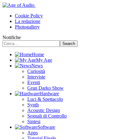
Cookie Policy
La redazione
Photogallery
Notifiche
Home
My Age
News
Curiosità
Interviste
Eventi
Gran Darko Show
Hardware
Luci & Spettacolo
Synth
Acoustic Design
Segnali di Controllo
Sintesi
Software
Apps
Tutorial Finale