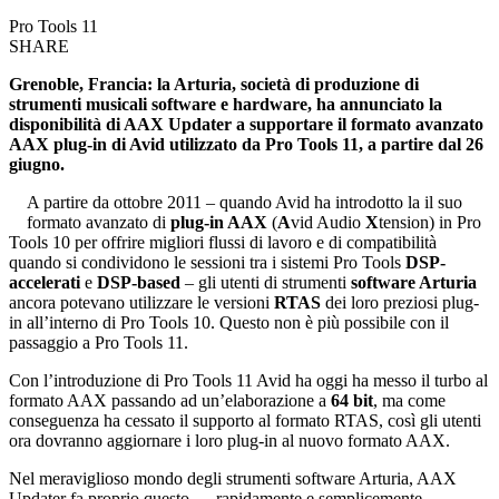
Pro Tools 11
SHARE
Grenoble, Francia: la Arturia, società di produzione di
strumenti musicali software e hardware, ha annunciato la
disponibilità di AAX Updater a supportare il formato avanzato
AAX plug-in di Avid utilizzato da Pro Tools 11, a partire dal 26
giugno.
A partire da ottobre 2011 – quando Avid ha introdotto la il suo
formato avanzato di
plug-in AAX
(
A
vid Audio
X
tension) in Pro
Tools 10 per offrire migliori flussi di lavoro e di compatibilità
quando si condividono le sessioni tra i sistemi Pro Tools
DSP-
accelerati
e
DSP-based
– gli utenti di strumenti
software Arturia
ancora potevano utilizzare le versioni
RTAS
dei loro preziosi plug-
in all’interno di Pro Tools 10. Questo non è più possibile con il
passaggio a Pro Tools 11.
Con l’introduzione di Pro Tools 11 Avid ha oggi ha messo il turbo al
formato AAX passando ad un’elaborazione a
64 bit
, ma come
conseguenza ha cessato il supporto al formato RTAS, così gli utenti
ora dovranno aggiornare i loro plug-in al nuovo formato AAX.
Nel meraviglioso mondo degli strumenti software Arturia, AAX
Updater fa proprio questo … rapidamente e semplicemente.