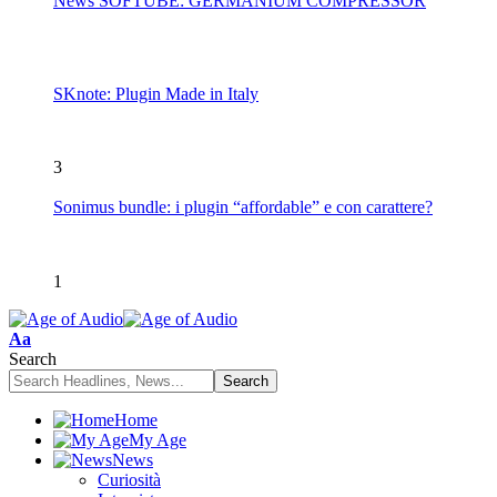
News SOFTUBE: GERMANIUM COMPRESSOR
SKnote: Plugin Made in Italy
3
Sonimus bundle: i plugin “affordable” e con carattere?
1
Font
Aa
Resizer
Search
Home
My Age
News
Curiosità