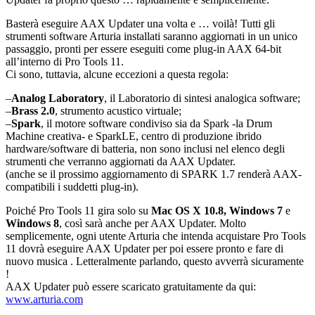
Basterà eseguire AAX Updater una volta e … voilà! Tutti gli
strumenti software Arturia installati saranno aggiornati in un unico
passaggio, pronti per essere eseguiti come plug-in AAX 64-bit
all’interno di Pro Tools 11.
Ci sono, tuttavia, alcune eccezioni a questa regola:
–
Analog Laboratory
, il Laboratorio di sintesi analogica software;
–
Brass 2.0
, strumento acustico virtuale;
–
Spark
, il motore software condiviso sia da Spark -la Drum
Machine creativa- e SparkLE, centro di produzione ibrido
hardware/software di batteria, non sono inclusi nel elenco degli
strumenti che verranno aggiornati da AAX Updater.
(anche se il prossimo aggiornamento di SPARK 1.7 renderà AAX-
compatibili i suddetti plug-in).
Poiché Pro Tools 11 gira solo su
Mac OS X 10.8,
Windows 7
e
Windows 8
, così sarà anche per AAX Updater. Molto
semplicemente, ogni utente Arturia che intenda acquistare Pro Tools
11 dovrà eseguire AAX Updater per poi essere pronto e fare di
nuovo musica . Letteralmente parlando, questo avverrà sicuramente
!
AAX Updater può essere scaricato gratuitamente da qui:
www.arturia.com