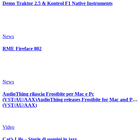
Demo Traktor 2.5 & Kontrol F1 Native Instruments
News
RME Fireface 802
News
AudioThing rilascia Frostbite per Mac e Pc
(VST/AU/AAX)AudioThing releases Frostbite for Mac and Pc
(VST/AU/AAX)
Video
Cat’s Life – Storie di uomini in jazz