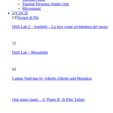
Tutorial Presonus Studio One
Micromusic
CD
CD
Scopri di Più
Drift Lab 2 – Sunlight – La luce come architettura del suono
15
Drift Lab – Moonlight
63
Cantus Nativitas by Alberto Ziliotto and Monakos
One piano band… il ‘Piano B’ di Pino Tafuto