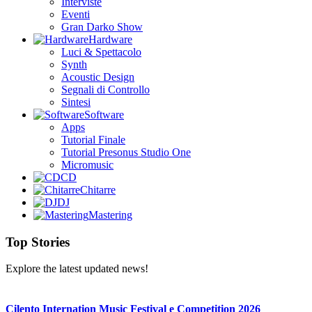
Interviste
Eventi
Gran Darko Show
Hardware
Luci & Spettacolo
Synth
Acoustic Design
Segnali di Controllo
Sintesi
Software
Apps
Tutorial Finale
Tutorial Presonus Studio One
Micromusic
CD
Chitarre
DJ
Mastering
Top Stories
Explore the latest updated news!
Cilento Internation Music Festival e Competition 2026